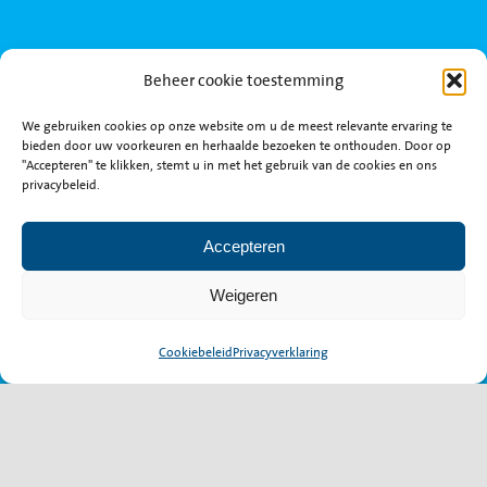
Beheer cookie toestemming
We gebruiken cookies op onze website om u de meest relevante ervaring te
bieden door uw voorkeuren en herhaalde bezoeken te onthouden. Door op
"Accepteren" te klikken, stemt u in met het gebruik van de cookies en ons
privacybeleid.
Accepteren
Toggle
Weigeren
Naviga
Home
Cookiebeleid
Privacyverklaring
Ik zoek personeel
Ik zoek een baan
Markkant personeelsdiensten